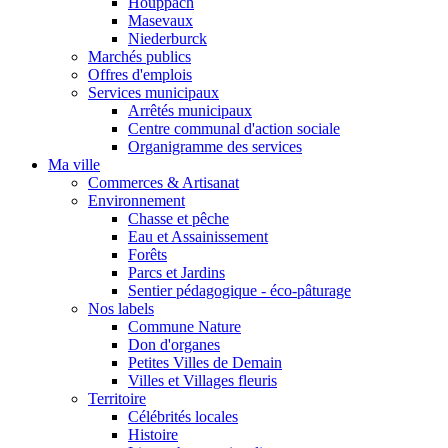
Houppach
Masevaux
Niederburck
Marchés publics
Offres d'emplois
Services municipaux
Arrêtés municipaux
Centre communal d'action sociale
Organigramme des services
Ma ville
Commerces & Artisanat
Environnement
Chasse et pêche
Eau et Assainissement
Forêts
Parcs et Jardins
Sentier pédagogique - éco-pâturage
Nos labels
Commune Nature
Don d'organes
Petites Villes de Demain
Villes et Villages fleuris
Territoire
Célébrités locales
Histoire