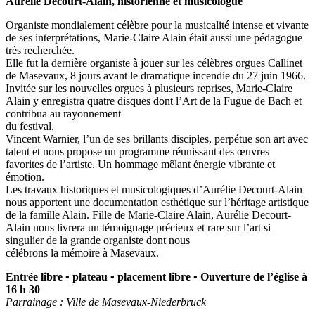
Aurélie Decourt-Alain, historienne et musicologue
Organiste mondialement célèbre pour la musicalité intense et vivante
de ses interprétations, Marie-Claire Alain était aussi une pédagogue
très recherchée.
Elle fut la dernière organiste à jouer sur les célèbres orgues Callinet
de Masevaux, 8 jours avant le dramatique incendie du 27 juin 1966.
Invitée sur les nouvelles orgues à plusieurs reprises, Marie-Claire
Alain y enregistra quatre disques dont l’Art de la Fugue de Bach et
contribua au rayonnement
du festival.
Vincent Warnier, l’un de ses brillants disciples, perpétue son art avec
talent et nous propose un programme réunissant des œuvres
favorites de l’artiste. Un hommage mêlant énergie vibrante et
émotion.
Les travaux historiques et musicologiques d’Aurélie Decourt-Alain
nous apportent une documentation esthétique sur l’héritage artistique
de la famille Alain. Fille de Marie-Claire Alain, Aurélie Decourt-
Alain nous livrera un témoignage précieux et rare sur l’art si
singulier de la grande organiste dont nous
célébrons la mémoire à Masevaux.
Entrée libre • plateau • placement libre • Ouverture de l’église à
16 h 30
Parrainage : Ville de Masevaux-Niederbruck