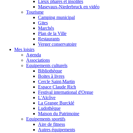
Lieux phares et insolites
Masevaux-Niederbruck en vidéo
Tourisme
Camping municipal
Gites
Marchés
Plan de la Ville
Restaurants
Verger conservatoire
Mes loisirs
Agenda
Associations
Equipements culturels
Bibliothèque
Boites à livres
Cercle Saint-Martin
Espace Claude Rich
Festival international d'Orgue
L'Alcôve
La Grange Burcklé
Ludothèque
Maison du Patrimoine
Equipements sportifs
Aire de fitness
Autres équipements