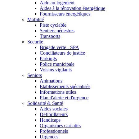
Aide au logement
Aides à la rénovation énergétique
Fournisseurs énergétiques
Mobilité
Piste cyclable
Sentiers pédestres
Transports
Sécurité
Brigade verte - SPA
Conciliateurs de justice
Parkings
Police municipale
Voisins vigilants
Seniors
Animations
Etablissements spécialisés
Informations utiles
Plan d'alerte et d'urgence
Solidarité & Santé
Aides sociales
Défibrillateurs
Handicaps
Organismes caritatifs
Professionnels
Urgences