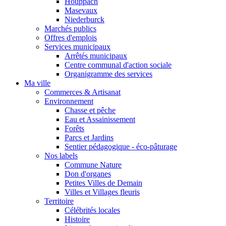
Houppach
Masevaux
Niederburck
Marchés publics
Offres d'emplois
Services municipaux
Arrêtés municipaux
Centre communal d'action sociale
Organigramme des services
Ma ville
Commerces & Artisanat
Environnement
Chasse et pêche
Eau et Assainissement
Forêts
Parcs et Jardins
Sentier pédagogique - éco-pâturage
Nos labels
Commune Nature
Don d'organes
Petites Villes de Demain
Villes et Villages fleuris
Territoire
Célébrités locales
Histoire