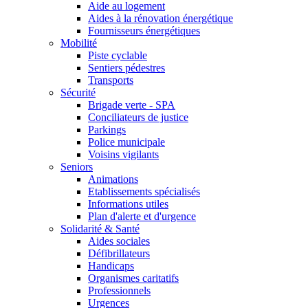
Aide au logement
Aides à la rénovation énergétique
Fournisseurs énergétiques
Mobilité
Piste cyclable
Sentiers pédestres
Transports
Sécurité
Brigade verte - SPA
Conciliateurs de justice
Parkings
Police municipale
Voisins vigilants
Seniors
Animations
Etablissements spécialisés
Informations utiles
Plan d'alerte et d'urgence
Solidarité & Santé
Aides sociales
Défibrillateurs
Handicaps
Organismes caritatifs
Professionnels
Urgences