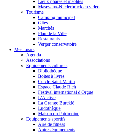
Lieux phares et insolites
Masevaux-Niederbruck en vidéo
Tourisme
Camping municipal
Gites
Marchés
Plan de la Ville
Restaurants
Verger conservatoire
Mes loisirs
Agenda
Associations
Equipements culturels
Bibliothèque
Boites à livres
Cercle Saint-Martin
Espace Claude Rich
Festival international d'Orgue
L'Alcôve
La Grange Burcklé
Ludothèque
Maison du Patrimoine
Equipements sportifs
Aire de fitness
Autres équipements