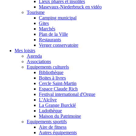
Lieux phares et insolites
Masevaux-Niederbruck en vidéo
Tourisme
Camping municipal
Gites
Marchés
Plan de la Ville
Restaurants
Verger conservatoire
Mes loisirs
Agenda
Associations
Equipements culturels
Bibliothèque
Boites à livres
Cercle Saint-Martin
Espace Claude Rich
Festival international d'Orgue
L'Alcôve
La Grange Burcklé
Ludothèque
Maison du Patrimoine
Equipements sportifs
Aire de fitness
Autres équipements