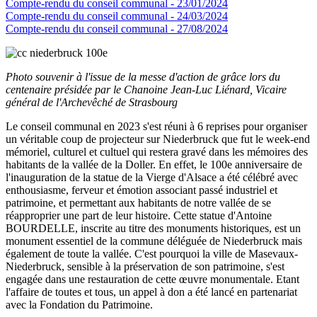
Compte-rendu du conseil communal - 23/01/2024
Compte-rendu du conseil communal - 24/03/2024
Compte-rendu du conseil communal - 27/08/2024
Photo souvenir à l'issue de la messe d'action de grâce lors du
centenaire présidée par le Chanoine Jean-Luc Liénard, Vicaire
général de l'Archevêché de Strasbourg
Le conseil communal en 2023 s'est réuni à 6 reprises pour organiser
un véritable coup de projecteur sur Niederbruck que fut le week-end
mémoriel, culturel et cultuel qui restera gravé dans les mémoires des
habitants de la vallée de la Doller. En effet, le 100e anniversaire de
l'inauguration de la statue de la Vierge d'Alsace a été célébré avec
enthousiasme, ferveur et émotion associant passé industriel et
patrimoine, et permettant aux habitants de notre vallée de se
réapproprier une part de leur histoire. Cette statue d'Antoine
BOURDELLE, inscrite au titre des monuments historiques, est un
monument essentiel de la commune déléguée de Niederbruck mais
également de toute la vallée. C'est pourquoi la ville de Masevaux-
Niederbruck, sensible à la préservation de son patrimoine, s'est
engagée dans une restauration de cette œuvre monumentale. Etant
l'affaire de toutes et tous, un appel à don a été lancé en partenariat
avec la Fondation du Patrimoine.