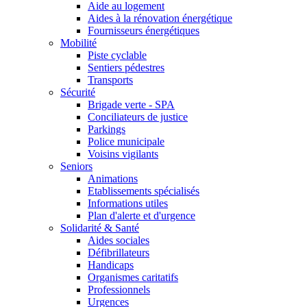
Aide au logement
Aides à la rénovation énergétique
Fournisseurs énergétiques
Mobilité
Piste cyclable
Sentiers pédestres
Transports
Sécurité
Brigade verte - SPA
Conciliateurs de justice
Parkings
Police municipale
Voisins vigilants
Seniors
Animations
Etablissements spécialisés
Informations utiles
Plan d'alerte et d'urgence
Solidarité & Santé
Aides sociales
Défibrillateurs
Handicaps
Organismes caritatifs
Professionnels
Urgences