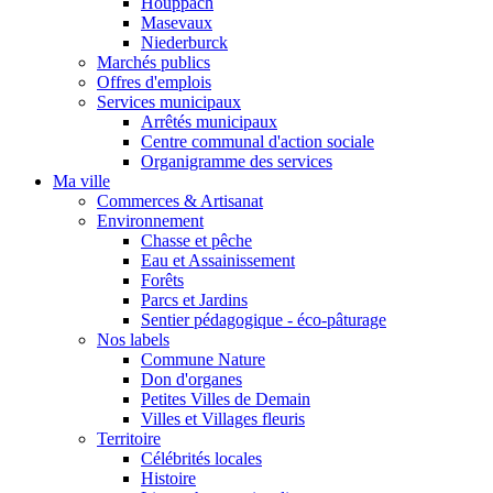
Houppach
Masevaux
Niederburck
Marchés publics
Offres d'emplois
Services municipaux
Arrêtés municipaux
Centre communal d'action sociale
Organigramme des services
Ma ville
Commerces & Artisanat
Environnement
Chasse et pêche
Eau et Assainissement
Forêts
Parcs et Jardins
Sentier pédagogique - éco-pâturage
Nos labels
Commune Nature
Don d'organes
Petites Villes de Demain
Villes et Villages fleuris
Territoire
Célébrités locales
Histoire