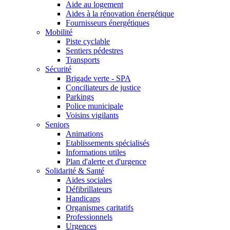
Aide au logement
Aides à la rénovation énergétique
Fournisseurs énergétiques
Mobilité
Piste cyclable
Sentiers pédestres
Transports
Sécurité
Brigade verte - SPA
Conciliateurs de justice
Parkings
Police municipale
Voisins vigilants
Seniors
Animations
Etablissements spécialisés
Informations utiles
Plan d'alerte et d'urgence
Solidarité & Santé
Aides sociales
Défibrillateurs
Handicaps
Organismes caritatifs
Professionnels
Urgences