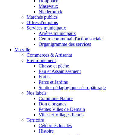
Houppach
Masevaux
Niederburck
Marchés publics
Offres d'emplois
Services municipaux
Arrêtés municipaux
Centre communal d'action sociale
Organigramme des services
Ma ville
Commerces & Artisanat
Environnement
Chasse et pêche
Eau et Assainissement
Forêts
Parcs et Jardins
Sentier pédagogique - éco-pâturage
Nos labels
Commune Nature
Don d'organes
Petites Villes de Demain
Villes et Villages fleuris
Territoire
Célébrités locales
Histoire