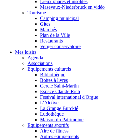
Lieux phares et insolites
Masevaux-Niederbruck en vidéo
Tourisme
Camping municipal
Gites
Marchés
Plan de la Ville
Restaurants
Verger conservatoire
Mes loisirs
Agenda
Associations
Equipements culturels
Bibliothèque
Boites à livres
Cercle Saint-Martin
Espace Claude Rich
Festival international d'Orgue
L'Alcôve
La Grange Burcklé
Ludothèque
Maison du Patrimoine
Equipements sportifs
Aire de fitness
Autres équipements