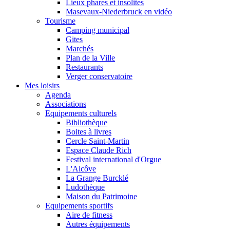
Lieux phares et insolites
Masevaux-Niederbruck en vidéo
Tourisme
Camping municipal
Gites
Marchés
Plan de la Ville
Restaurants
Verger conservatoire
Mes loisirs
Agenda
Associations
Equipements culturels
Bibliothèque
Boites à livres
Cercle Saint-Martin
Espace Claude Rich
Festival international d'Orgue
L'Alcôve
La Grange Burcklé
Ludothèque
Maison du Patrimoine
Equipements sportifs
Aire de fitness
Autres équipements