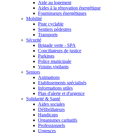
Aide au logement
Aides à la rénovation énergétique
Fournisseurs énergétiques
Mobilité
Piste cyclable
Sentiers pédestres
Transports
Sécurité
Brigade verte - SPA
Conciliateurs de justice
Parkings
Police municipale
Voisins vigilants
Seniors
Animations
Etablissements spécialisés
Informations utiles
Plan d'alerte et d'urgence
Solidarité & Santé
Aides sociales
Défibrillateurs
Handicaps
Organismes caritatifs
Professionnels
Urgences