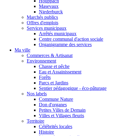
Houppach
Masevaux
Niederburck
Marchés publics
Offres d'emplois
Services municipaux
Arrêtés municipaux
Centre communal d'action sociale
Organigramme des services
Ma ville
Commerces & Artisanat
Environnement
Chasse et pêche
Eau et Assainissement
Forêts
Parcs et Jardins
Sentier pédagogique - éco-pâturage
Nos labels
Commune Nature
Don d'organes
Petites Villes de Demain
Villes et Villages fleuris
Territoire
Célébrités locales
Histoire