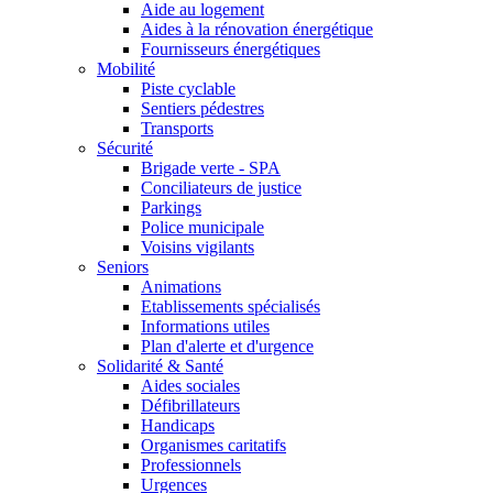
Aide au logement
Aides à la rénovation énergétique
Fournisseurs énergétiques
Mobilité
Piste cyclable
Sentiers pédestres
Transports
Sécurité
Brigade verte - SPA
Conciliateurs de justice
Parkings
Police municipale
Voisins vigilants
Seniors
Animations
Etablissements spécialisés
Informations utiles
Plan d'alerte et d'urgence
Solidarité & Santé
Aides sociales
Défibrillateurs
Handicaps
Organismes caritatifs
Professionnels
Urgences