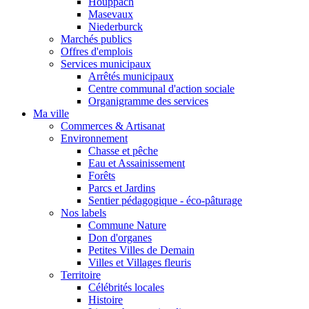
Houppach
Masevaux
Niederburck
Marchés publics
Offres d'emplois
Services municipaux
Arrêtés municipaux
Centre communal d'action sociale
Organigramme des services
Ma ville
Commerces & Artisanat
Environnement
Chasse et pêche
Eau et Assainissement
Forêts
Parcs et Jardins
Sentier pédagogique - éco-pâturage
Nos labels
Commune Nature
Don d'organes
Petites Villes de Demain
Villes et Villages fleuris
Territoire
Célébrités locales
Histoire