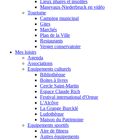
Lieux phares et insolites
Masevaux-Niederbruck en vidéo
Tourisme
Camping municipal
Gites
Marchés
Plan de la Ville
Restaurants
Verger conservatoire
Mes loisirs
Agenda
Associations
Equipements culturels
Bibliothèque
Boites à livres
Cercle Saint-Martin
Espace Claude Rich
Festival international d'Orgue
L'Alcôve
La Grange Burcklé
Ludothèque
Maison du Patrimoine
Equipements sportifs
Aire de fitness
Autres équipements