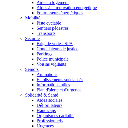
Aide au logement
Aides à la rénovation énergétique
Fournisseurs énergétiques
Mobilité
Piste cyclable
Sentiers pédestres
Transports
Sécurité
Brigade verte - SPA
Conciliateurs de justice
Parkings
Police municipale
Voisins vigilants
Seniors
Animations
Etablissements spécialisés
Informations utiles
Plan d'alerte et d'urgence
Solidarité & Santé
Aides sociales
Défibrillateurs
Handicaps
Organismes caritatifs
Professionnels
Urgences