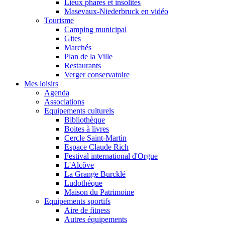
Lieux phares et insolites
Masevaux-Niederbruck en vidéo
Tourisme
Camping municipal
Gites
Marchés
Plan de la Ville
Restaurants
Verger conservatoire
Mes loisirs
Agenda
Associations
Equipements culturels
Bibliothèque
Boites à livres
Cercle Saint-Martin
Espace Claude Rich
Festival international d'Orgue
L'Alcôve
La Grange Burcklé
Ludothèque
Maison du Patrimoine
Equipements sportifs
Aire de fitness
Autres équipements