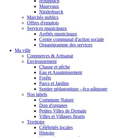
Houppach
Masevaux
Niederburck
Marchés publics
Offres d'emplois
Services municipaux
Arrêtés municipaux
Centre communal d'action sociale
Organigramme des services
Ma ville
Commerces & Artisanat
Environnement
Chasse et pêche
Eau et Assainissement
Forêts
Parcs et Jardins
Sentier pédagogique - éco-pâturage
Nos labels
Commune Nature
Don d'organes
Petites Villes de Demain
Villes et Villages fleuris
Territoire
Célébrités locales
Histoire