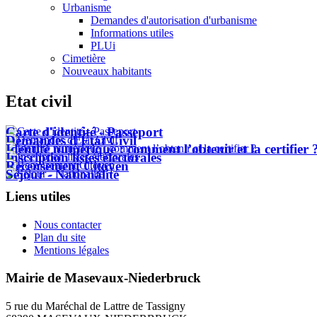
Urbanisme
Demandes d'autorisation d'urbanisme
Informations utiles
PLUi
Cimetière
Nouveaux habitants
Etat civil
Carte d'identité - Passeport
Demandes d'État Civil
Identité numérique : comment l’obtenir et la certifier 
Inscription listes électorales
Recensement Citoyen
Séjour - Nationalité
Liens utiles
Nous contacter
Plan du site
Mentions légales
Mairie de Masevaux-Niederbruck
5 rue du Maréchal de Lattre de Tassigny