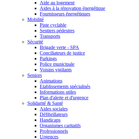
Aide au logement
Aides à la rénovation énergétique
Fournisseurs énergétiques
Mobilité
Piste cyclable
Sentiers pédestres
Transports
Sécurité
Brigade verte - SPA
Conciliateurs de justice
Parkings
Police municipale
Voisins vigilants
Seniors
Animations
Etablissements spécialisés
Informations utiles
Plan d'alerte et d'urgence
Solidarité & Santé
Aides sociales
Défibrillateurs
Handicaps
Organismes caritatifs
Professionnels
Urgences