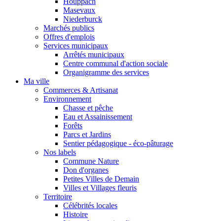
Houppach
Masevaux
Niederburck
Marchés publics
Offres d'emplois
Services municipaux
Arrêtés municipaux
Centre communal d'action sociale
Organigramme des services
Ma ville
Commerces & Artisanat
Environnement
Chasse et pêche
Eau et Assainissement
Forêts
Parcs et Jardins
Sentier pédagogique - éco-pâturage
Nos labels
Commune Nature
Don d'organes
Petites Villes de Demain
Villes et Villages fleuris
Territoire
Célébrités locales
Histoire