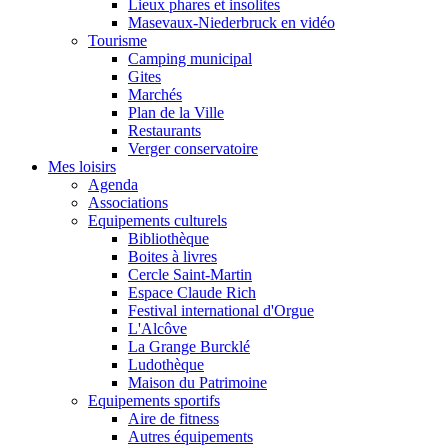
Lieux phares et insolites
Masevaux-Niederbruck en vidéo
Tourisme
Camping municipal
Gites
Marchés
Plan de la Ville
Restaurants
Verger conservatoire
Mes loisirs
Agenda
Associations
Equipements culturels
Bibliothèque
Boites à livres
Cercle Saint-Martin
Espace Claude Rich
Festival international d'Orgue
L'Alcôve
La Grange Burcklé
Ludothèque
Maison du Patrimoine
Equipements sportifs
Aire de fitness
Autres équipements