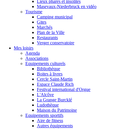
Lieux phares et insolites
Masevaux-Niederbruck en vidéo
Tourisme
Camping municipal
Gites
Marchés
Plan de la Ville
Restaurants
Verger conservatoire
Mes loisirs
Agenda
Associations
Equipements culturels
Bibliothèque
Boites à livres
Cercle Saint-Martin
Espace Claude Rich
Festival international d'Orgue
L'Alcôve
La Grange Burcklé
Ludothèque
Maison du Patrimoine
Equipements sportifs
Aire de fitness
Autres équipements