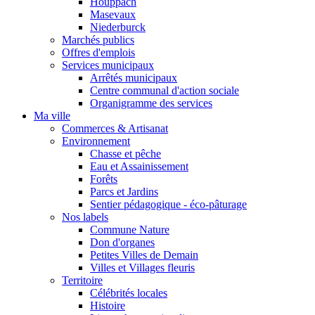
Houppach
Masevaux
Niederburck
Marchés publics
Offres d'emplois
Services municipaux
Arrêtés municipaux
Centre communal d'action sociale
Organigramme des services
Ma ville
Commerces & Artisanat
Environnement
Chasse et pêche
Eau et Assainissement
Forêts
Parcs et Jardins
Sentier pédagogique - éco-pâturage
Nos labels
Commune Nature
Don d'organes
Petites Villes de Demain
Villes et Villages fleuris
Territoire
Célébrités locales
Histoire