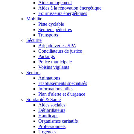
Aide au logement
Aides à la rénovation énergétique
Fournisseurs énergétiques
Mobilité
Piste cyclable
Sentiers pédestres
Transports
Sécurité
Brigade verte - SPA
Conciliateurs de justice
Parkings
Police municipale
Voisins vigilants
Seniors
Animations
Etablissements spécialisés
Informations utiles
Plan d'alerte et d'urgence
Solidarité & Santé
Aides sociales
Défibrillateurs
Handicaps
Organismes caritatifs
Professionnels
Urgences