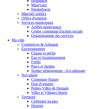
Houppach
Masevaux
Niederburck
Marchés publics
Offres d'emplois
Services municipaux
Arrêtés municipaux
Centre communal d'action sociale
Organigramme des services
Ma ville
Commerces & Artisanat
Environnement
Chasse et pêche
Eau et Assainissement
Forêts
Parcs et Jardins
Sentier pédagogique - éco-pâturage
Nos labels
Commune Nature
Don d'organes
Petites Villes de Demain
Villes et Villages fleuris
Territoire
Célébrités locales
Histoire