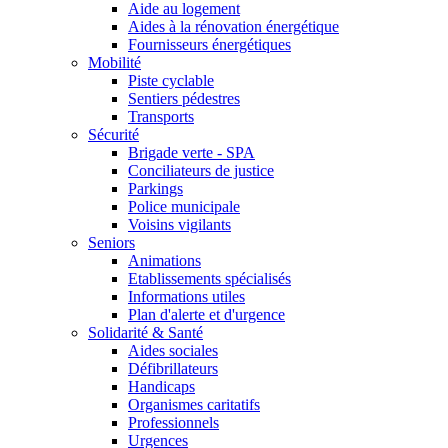
Aide au logement
Aides à la rénovation énergétique
Fournisseurs énergétiques
Mobilité
Piste cyclable
Sentiers pédestres
Transports
Sécurité
Brigade verte - SPA
Conciliateurs de justice
Parkings
Police municipale
Voisins vigilants
Seniors
Animations
Etablissements spécialisés
Informations utiles
Plan d'alerte et d'urgence
Solidarité & Santé
Aides sociales
Défibrillateurs
Handicaps
Organismes caritatifs
Professionnels
Urgences