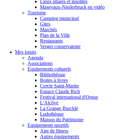
Lieux phares et insolites
Masevaux-Niederbruck en vidéo
Tourisme
Camping municipal
Gites
Marchés
Plan de la Ville
Restaurants
Verger conservatoire
Mes loisirs
Agenda
Associations
Equipements culturels
Bibliothèque
Boites à livres
Cercle Saint-Martin
Espace Claude Rich
Festival international d'Orgue
L'Alcôve
La Grange Burcklé
Ludothèque
Maison du Patrimoine
Equipements sportifs
Aire de fitness
Autres équipements